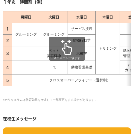
１年次 時間割（例）
月曜日
火曜日
水曜日
木曜日
金
1
サービス接遇
グルーミング
グルーミング
2
動物行動学
トリミング
ペット
愛玩動
3
犬種学
美容概論
管理セ
スクロールできます
キャ
4
PC
動物看護基礎
ガイ
5
クロスオーバーフライデー（選択制）
※カリキュラムは教育効果を考慮して一部変更をする場合があります。
在校生メッセージ