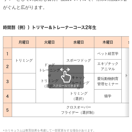
がぐんと広がります。
時間割（例））トリマー＆トレーナーコース2年生
月曜日
火曜日
水曜日
木曜日
金
1
ペット経営学
トリミング
スポーツドッグ
エキゾチック
ドッグ
2
アニマル
トレーニング
or
トリ
キャット
愛玩動物飼育
トリミング
3
グルーミング
管理セミナー
（選択）
スクロールできます
or
トリミング
4
猫学
（選択）
クロスオーバー
5
フライデー（選択制）
※カリキュラムは教育効果を考慮して一部変更をする場合があります。