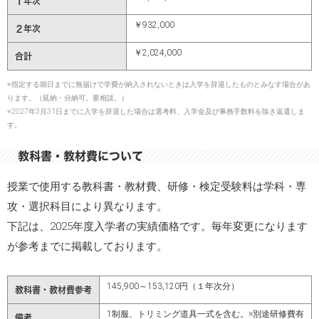
１年次
￥932,000
２年次
￥2,024,000
合計
※指定する期日までに無届けで学費が納入されないときは入学を辞退したものとみなす場合があ
ります。（延納・分納可。要相談。）
※2027年3月31日までに入学を辞退した場合は選考料、入学金及び事務手数料を除き返還しま
す。
教科書・教材費について
授業で使用する教科書・教材費、研修・検定受験料は学科・専
攻・選択科目により異なります。
下記は、2025年度入学者の実績価格です。毎年変更になります
が参考までに掲載しております。
145,900～153,120円（１年次分）
教科書・教材費参考
1制服、トリミング道具一式を含む。※別途研修費有
備考