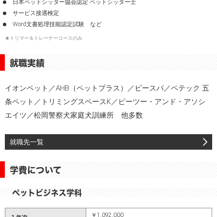
日本ペットシッター協会認定 ペットシッター士
サービス接遇検定
Word文書処理技能認定試験 など
★トリマー＆トレーナーコースのみ
就職実績
イオンペット／AHB（ペットプラス）／ビースパ／ペテック 五
条ペット／トリミングスペースK／ピーツー・アンド・アソシ
エイツ／松岡警察犬家庭犬訓練所 他多数
就職先一覧
学費について
ペットビジネス学科
￥1,092,000