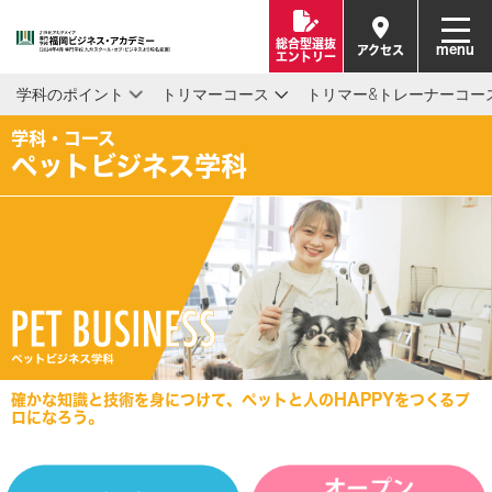
総合型選抜
menu
アクセス
エントリー
学科のポイント
トリマーコース
トリマー&トレーナーコー
学科・コース
ペットビジネス学科
確かな知識と技術を身につけて、ペットと人のHAPPYをつくるプ
ロになろう。