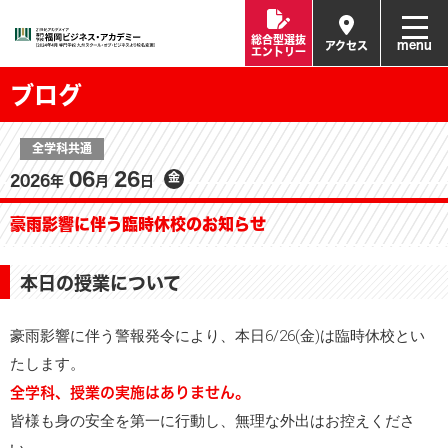
総合型選抜
menu
アクセス
エントリー
ブログ
全学科共通
06
26
金
2026年
月
日
豪雨影響に伴う臨時休校のお知らせ
本日の授業について
豪雨影響に伴う警報発令により、本日6/26(金)は臨時休校とい
たします。
全学科、授業の実施はありません。
皆様も身の安全を第一に行動し、無理な外出はお控えくださ