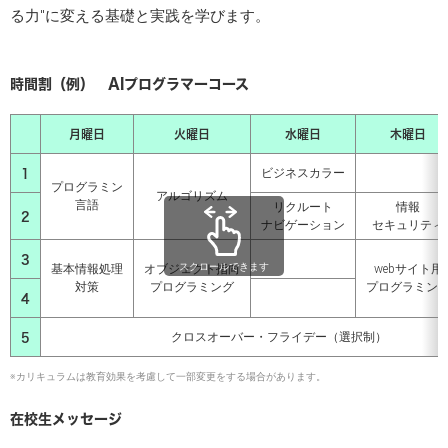
る力"に変える基礎と実践を学びます。
時間割（例） AIプログラマーコース
月曜日
火曜日
水曜日
木曜日
1
ビジネスカラー
プログラミン
アルゴリズム
言語
リクルート
情報
2
ナビゲーション
セキュリティ
3
スクロールできます
基本情報処理
オブジェクト指向
webサイト用
対策
プログラミング
プログラミン
4
5
クロスオーバー・フライデー（選択制）
※カリキュラムは教育効果を考慮して一部変更をする場合があります。
在校生メッセージ