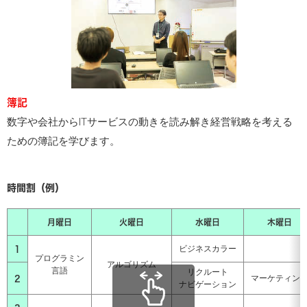
簿記
数字や会社からITサービスの動きを読み解き経営戦略を考える
ための簿記を学びます。
時間割（例）
月曜日
火曜日
水曜日
木曜日
1
ビジネスカラー
プログラミン
アルゴリズム
言語
リクルート
2
マーケティン
ナビゲーション