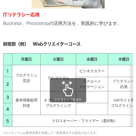
ITリテラシー応用
Illustrator、Photoshopの活用方法を、実践的に学びます。
時間割（例） Webクリエイターコース
月曜日
火曜日
水曜日
木曜日
1
ビジネスカラー
プログラミン
アルゴリズム
言語
リクルート
ITリテラシー
2
ナビゲーション
応用
3
スクロールできます
基本情報処理
オブジェクト指向
webサイト用
対策
プログラミング
プログラミン
4
5
クロスオーバー・フライデー（選択制）
※カリキュラムは教育効果を考慮して一部変更をする場合があります。