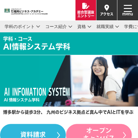
総合型選抜
menu
アクセス
エントリー
学科のポイント
コース紹介
資格
就職実績
学費に
学科・コース
AI情報システム学科
博多駅から徒歩3分、 九州のビジネス拠点ど真ん中でAIとITを学ぶ