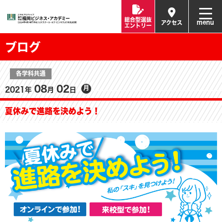
総合型選抜
menu
アクセス
エントリー
ブログ
各学科共通
08
02
月
2021年
月
日
夏休みで進路を決めよう！