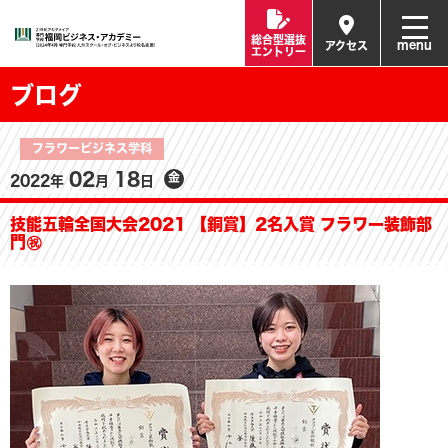
総合型選抜
menu
アクセス
エントリー
ブログ
フラワービジネス学科
02
18
金
2022年
月
日
技能五輪全国大会2021 【銅賞】2名入賞 フラワー装飾部
門㊗️