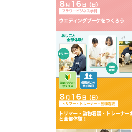
8
16
月
日（日）
トリマー・トレーナー・動物看護
トリマー・動物看護・トレーナ
ーおしごと全部体験！
8
16
月
日（日）