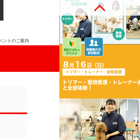
ベントのご案内
8
16
月
日（日）
トリマー・トレーナー・動物看護
はじめてでも大丈夫！トリマー
のおシゴト体験