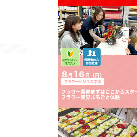
フラワービジネス学科
フラワー業界まずはここからス
タート！フラワー業界まるごと
体験
8
16
月
日（日）
フラワービジネス学科
おしゃれでかわいい♡フラワー
ボックスアレンジメントをつくろ
う