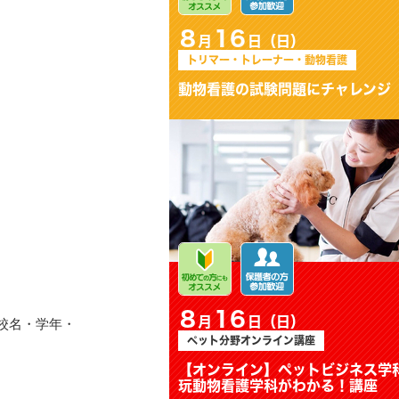
8
16
月
日（日）
ペット分野オンライン講座
【オンライン】ペットビジネス
学科＆愛玩動物看護学科がわか
る！講座
校名・学年・
8
16
月
日（日）