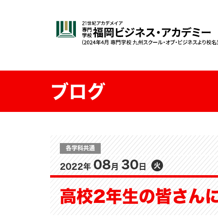
ブログ
各学科共通
08
30
火
2022年
月
日
高校2年生の皆さん