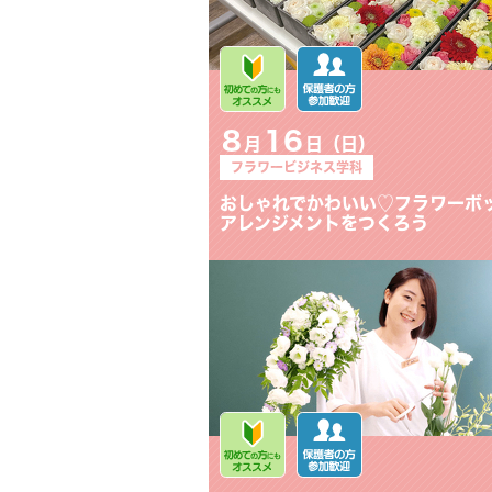
8
16
月
日（日）
フラワービジネス学科
ウエディングブーケをつくろう