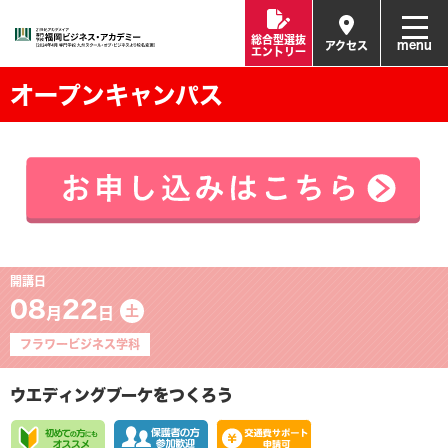
総合型選抜
menu
アクセス
エントリー
オープンキャンパス
開講日
08
22
土
月
日
フラワービジネス学科
ウエディングブーケをつくろう