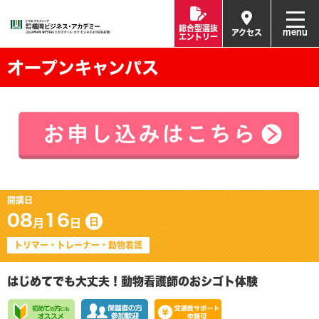
総合型選抜
menu
アクセス
エントリー
オープンキャンパス
開講日
08
16
日
月
日
トリマー・トレーナー・動物看護
はじめてでも大丈夫！動物看護師のおシゴト体験