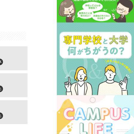
水
土
土