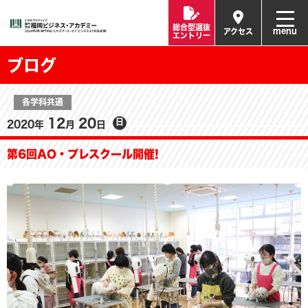
総合型選抜
menu
アクセス
エントリー
ブログ
各学科共通
12
20
日
2020年
月
日
第6回AO・プレスクール開催!