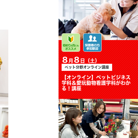
8
8
月
日（土）
ペット分野オンライン講座
【オンライン】ペットビジネス
学科＆愛玩動物看護学科がわか
る！講座