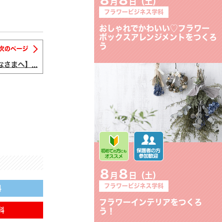
月
日（土）
フラワービジネス学科
おしゃれでかわいい♡フラワー
ボックスアレンジメントをつくろ
う
次のページ
さまへ】...
8
8
月
日（土）
フラワービジネス学科
科
フラワーインテリアをつくろ
科
う！