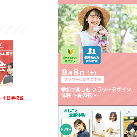
8
8
月
日（土）
フラワービジネス学科
季節で楽しむ フラワーデザイン
体験 〜夏の花〜
 平日学校説