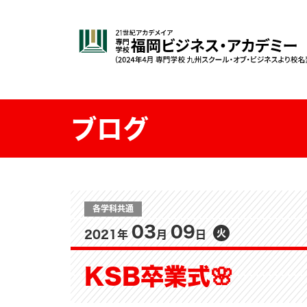
ブログ
各学科共通
03
09
火
2021年
月
日
KSB卒業式🌸