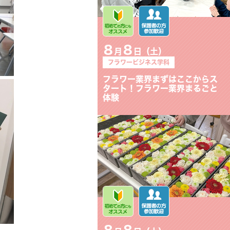
8
8
月
日（土）
フラワービジネス学科
フラワー業界まずはここからス
タート！フラワー業界まるごと
体験
8
8