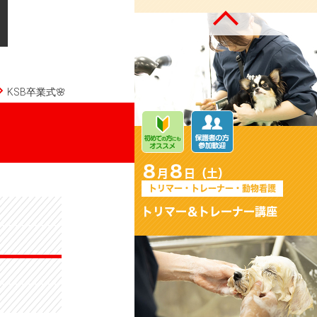
KSB卒業式🌸
8
8
月
日（土）
トリマー・トレーナー・動物看護
トリマー＆トレーナー講座