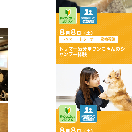
8
8
月
日（土）
トリマー・トレーナー・動物看護
トリマー気分♥ワンちゃんのシ
ャンプー体験
8
8
月
日（土）