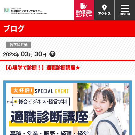
総合型選抜
menu
アクセス
エントリー
ブログ
各学科共通
03
30
木
2023年
月
日
【心理学で診断！】適職診断講座★